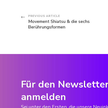
Post
PREVIOUS ARTICLE
Movement Shiatsu & die sechs
Berührungsformen
Navigation
Für den Newslette
anmelden
Sei unter den Ersten, die unsere Neuig