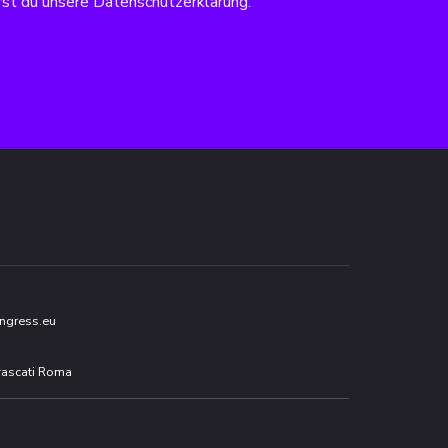
rst du unsere Datenschutzerklärung.
ngress.eu
Frascati Roma