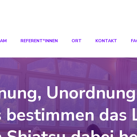
EAM
REFERENT*INNEN
ORT
KONTAKT
FA
nung, Unordnung
 bestimmen das 
 Shiatsu dabei he