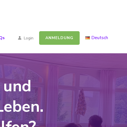
Deutsch
ANMELDUNG
Qs
Login
 und
Leben.
lfen?