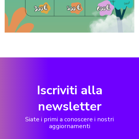
Iscriviti alla
newsletter
Siate i primi a conoscere i nostri
aggiornamenti