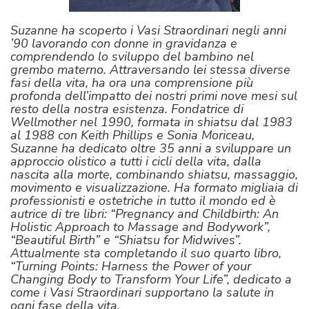
Suzanne ha scoperto i Vasi Straordinari negli anni
’90 lavorando con donne in gravidanza e
comprendendo lo sviluppo del bambino nel
grembo materno. Attraversando lei stessa diverse
fasi della vita, ha ora una comprensione più
profonda dell’impatto dei nostri primi nove mesi sul
resto della nostra esistenza. Fondatrice di
Wellmother nel 1990, formata in shiatsu dal 1983
al 1988 con Keith Phillips e Sonia Moriceau,
Suzanne ha dedicato oltre 35 anni a sviluppare un
approccio olistico a tutti i cicli della vita, dalla
nascita alla morte, combinando shiatsu, massaggio,
movimento e visualizzazione. Ha formato migliaia di
professionisti e ostetriche in tutto il mondo ed è
autrice di tre libri: “Pregnancy and Childbirth: An
Holistic Approach to Massage and Bodywork”,
“Beautiful Birth” e “Shiatsu for Midwives”.
Attualmente sta completando il suo quarto libro,
“Turning Points: Harness the Power of your
Changing Body to Transform Your Life”, dedicato a
come i Vasi Straordinari supportano la salute in
ogni fase della vita.